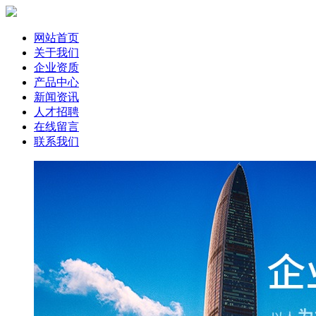
网站首页
关于我们
企业资质
产品中心
新闻资讯
人才招聘
在线留言
联系我们