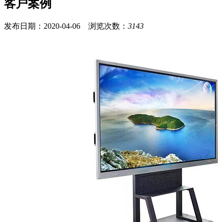
客户案例
发布日期：2020-04-06 浏览次数：
3143